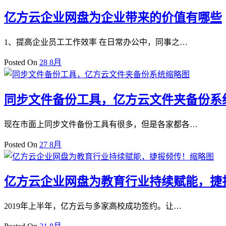
亿方云企业网盘为企业带来的价值有哪些
1、提高企业员工工作效率 在日常办公中，同事之…
Posted On
28 8月
同步文件备份工具，亿方云文件夹备份系
现在市面上同步文件备份工具有很多，但是各家都各…
Posted On
27 8月
亿方云企业网盘为教育行业持续赋能，捷
2019年上半年，亿方云与多家高校成功签约。让…