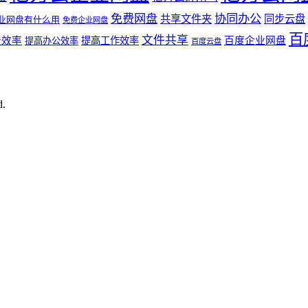
免费网盘
协同办公
共享文件夹
同步云盘
业网盘有什么用
免费企业网盘
百
文件共享
公效率
提高工作效率
百度企业网盘
提高办公效率
百度云盘
d.