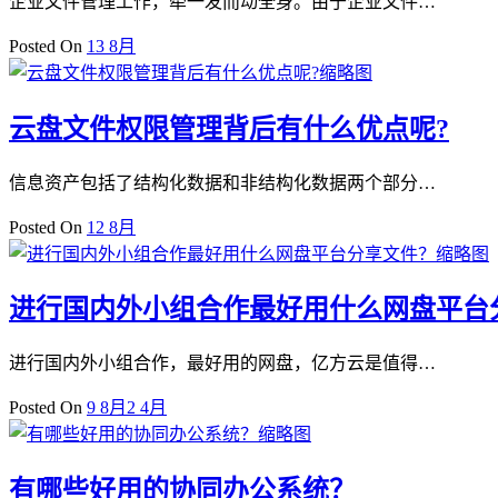
企业文件管理工作，牵一发而动全身。由于企业文件…
Posted On
13 8月
云盘文件权限管理背后有什么优点呢?
信息资产包括了结构化数据和非结构化数据两个部分…
Posted On
12 8月
进行国内外小组合作最好用什么网盘平台
进行国内外小组合作，最好用的网盘，亿方云是值得…
Posted On
9 8月
2 4月
有哪些好用的协同办公系统？