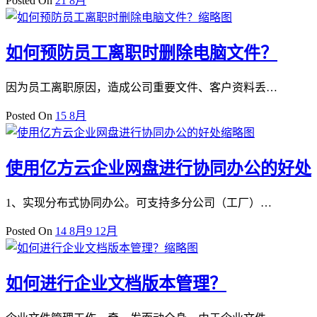
Posted On
21 8月
如何预防员工离职时删除电脑文件？
因为员工离职原因，造成公司重要文件、客户资料丢…
Posted On
15 8月
使用亿方云企业网盘进行协同办公的好处
1、实现分布式协同办公。可支持多分公司（工厂）…
Posted On
14 8月
9 12月
如何进行企业文档版本管理？