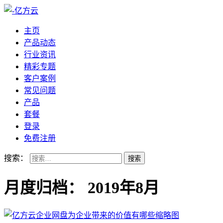
主页
产品动态
行业资讯
精彩专题
客户案例
常见问题
产品
套餐
登录
免费注册
搜索：
月度归档：
2019年8月