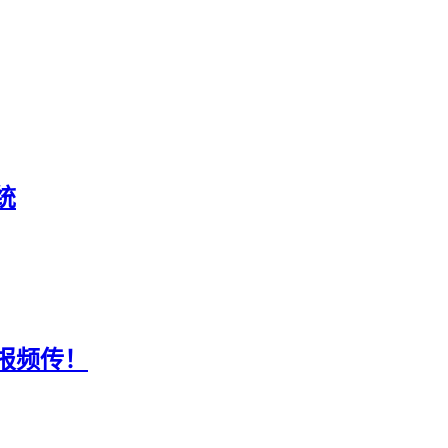
统
报频传！