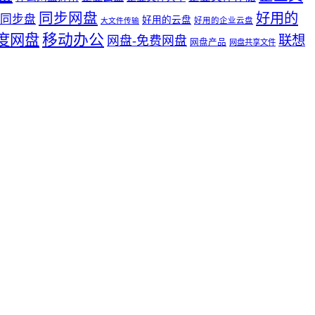
同步网盘
好用的
同步盘
好用的云盘
好用的企业云盘
大文件传输
度网盘
移动办公
联想
网盘-免费网盘
网盘产品
网盘共享文件