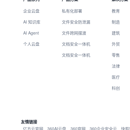
企业云盘
私有化部署
教育
AI 知识库
文件安全防泄漏
制造
AI Agent
文件跨网摆渡
建筑
个人云盘
文档安全一体机
外贸
文档安全一体机
零售
法律
医疗
科创
友情链接
亿方云官网
360AI云盘
360官网
360企业安全云
快剪