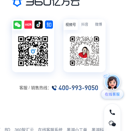
抖音
微博
视频号
客服 / 销售热线：
厂
BD
360智汇云
在线客服系统
黑湖小工单
黑湖科技