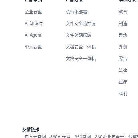
企业云盘
私有化部署
教育
AI 知识库
文件安全防泄漏
制造
AI Agent
文件跨网摆渡
建筑
个人云盘
文档安全一体机
外贸
文档安全一体机
零售
法律
医疗
科创
友情链接
亿方云官网
360AI云盘
360官网
360企业安全云
快剪