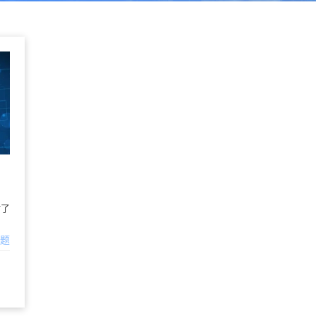
讨了
问题
谱融合