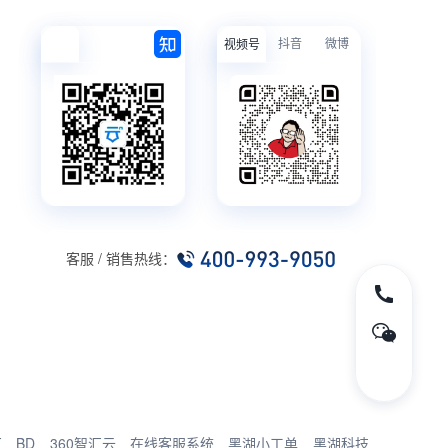
抖音
微博
视频号
客服 / 销售热线：
厂
BD
360智汇云
在线客服系统
黑湖小工单
黑湖科技