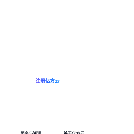
亿方云让知识流转，助协作智
注册亿方云
预约咨询
服务与资源
关于亿方云