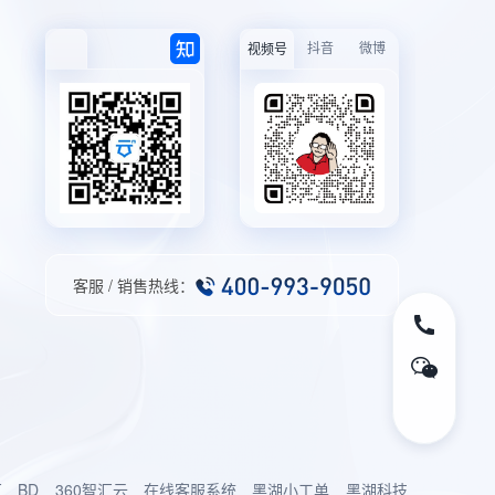
抖音
微博
视频号
客服 / 销售热线：
厂
BD
360智汇云
在线客服系统
黑湖小工单
黑湖科技