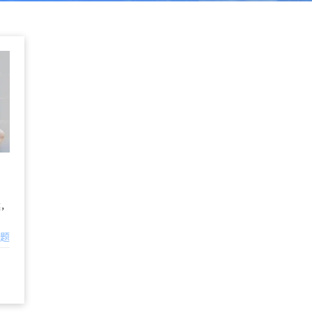
案，
问题