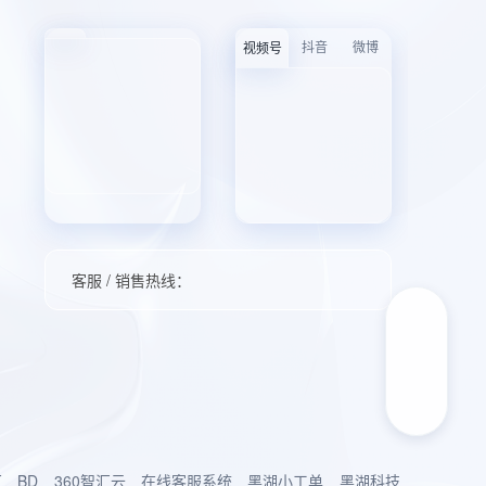
抖音
微博
视频号
客服 / 销售热线：
厂
BD
360智汇云
在线客服系统
黑湖小工单
黑湖科技