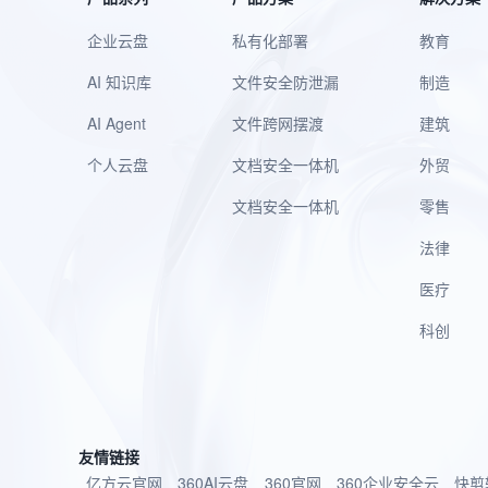
企业云盘
私有化部署
教育
AI 知识库
文件安全防泄漏
制造
AI Agent
文件跨网摆渡
建筑
个人云盘
文档安全一体机
外贸
文档安全一体机
零售
法律
医疗
科创
友情链接
亿方云官网
360AI云盘
360官网
360企业安全云
快剪