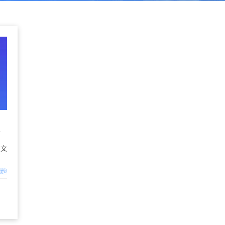
与文
问题