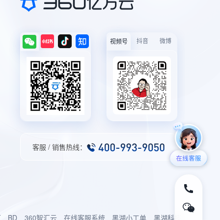
抖音
微博
视频号
客服 / 销售热线：
厂
BD
360智汇云
在线客服系统
黑湖小工单
黑湖科技