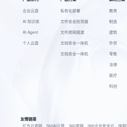
企业云盘
私有化部署
教育
AI 知识库
文件安全防泄漏
制造
AI Agent
文件跨网摆渡
建筑
个人云盘
文档安全一体机
外贸
文档安全一体机
零售
法律
医疗
科创
友情链接
亿方云官网
360AI云盘
360官网
360企业安全云
快剪