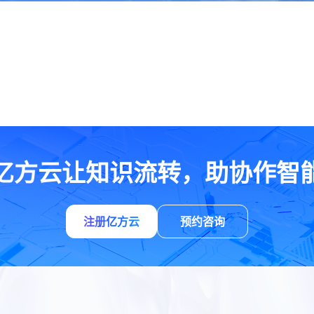
亿方云让知识流转，助协作智
注册亿方云
预约咨询