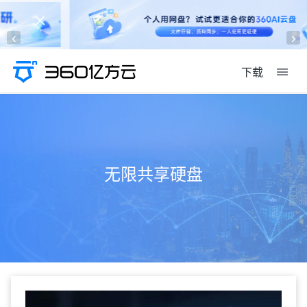
‹
›
下载
无限共享硬盘