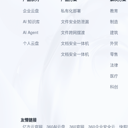
企业云盘
私有化部署
教育
AI 知识库
文件安全防泄漏
制造
AI Agent
文件跨网摆渡
建筑
个人云盘
文档安全一体机
外贸
文档安全一体机
零售
法律
医疗
科创
友情链接
亿方云官网
360AI云盘
360官网
360企业安全云
快剪