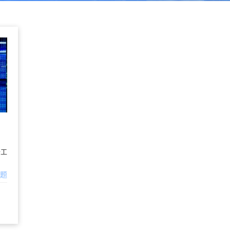
升工
问题