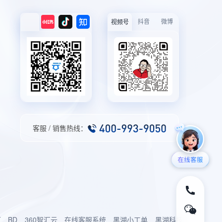
抖音
微博
视频号
客服 / 销售热线：
厂
BD
360智汇云
在线客服系统
黑湖小工单
黑湖科技