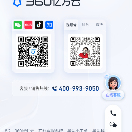
抖音
微博
视频号
客服 / 销售热线：
厂
BD
360智汇云
在线客服系统
黑湖小工单
黑湖科技