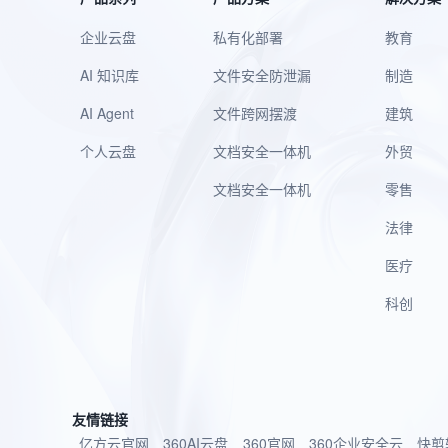
企业云盘
私有化部署
教育
AI 知识库
文件安全防泄漏
制造
AI Agent
文件跨网摆渡
建筑
个人云盘
文档安全一体机
外贸
文档安全一体机
零售
法律
医疗
科创
友情链接
亿方云官网
360AI云盘
360官网
360企业安全云
快剪