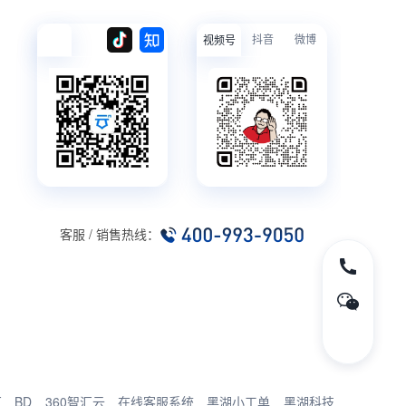
抖音
微博
视频号
客服 / 销售热线：
厂
BD
360智汇云
在线客服系统
黑湖小工单
黑湖科技