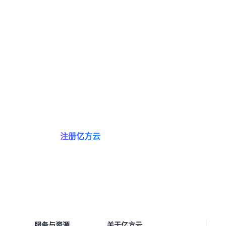
亿方云让知识流转，助协作智
注册亿方云
预约咨询
服务与资源
关于亿方云