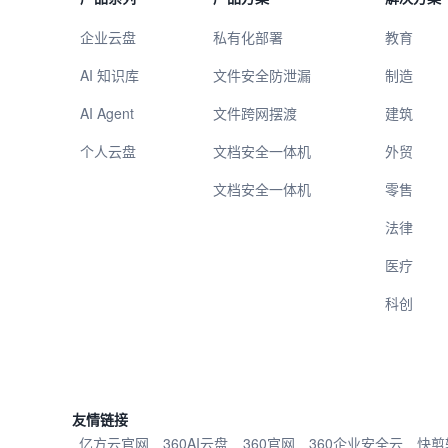
企业云盘
私有化部署
教育
AI 知识库
文件安全防泄漏
制造
AI Agent
文件跨网摆渡
建筑
个人云盘
文档安全一体机
外贸
文档安全一体机
零售
法律
医疗
科创
友情链接
亿方云官网
360AI云盘
360官网
360企业安全云
快剪