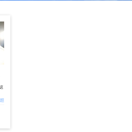
这
问题
盘便宜