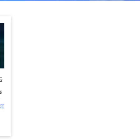
云
型
�
问题