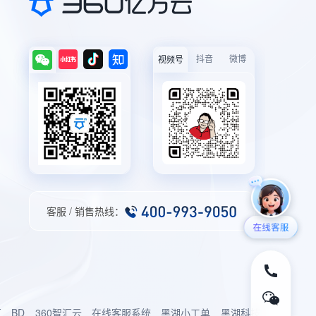
抖音
微博
视频号
客服 / 销售热线：
厂
BD
360智汇云
在线客服系统
黑湖小工单
黑湖科技