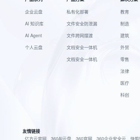
企业云盘
私有化部署
教育
AI 知识库
文件安全防泄漏
制造
AI Agent
文件跨网摆渡
建筑
个人云盘
文档安全一体机
外贸
文档安全一体机
零售
法律
医疗
科创
友情链接
亿方云官网
360AI云盘
360官网
360企业安全云
快剪