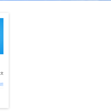
理文
问题