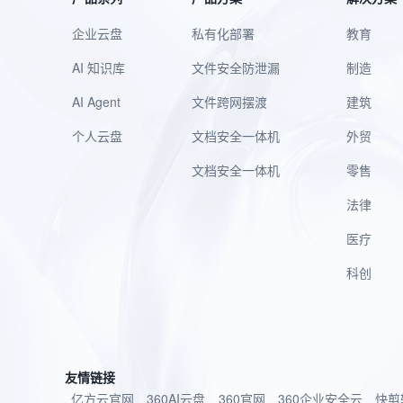
企业云盘
私有化部署
教育
AI 知识库
文件安全防泄漏
制造
AI Agent
文件跨网摆渡
建筑
个人云盘
文档安全一体机
外贸
文档安全一体机
零售
法律
医疗
科创
友情链接
亿方云官网
360AI云盘
360官网
360企业安全云
快剪