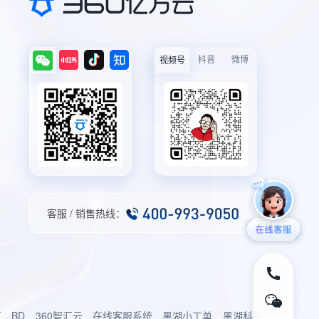
抖音
微博
视频号
客服 / 销售热线：
厂
BD
360智汇云
在线客服系统
黑湖小工单
黑湖科技