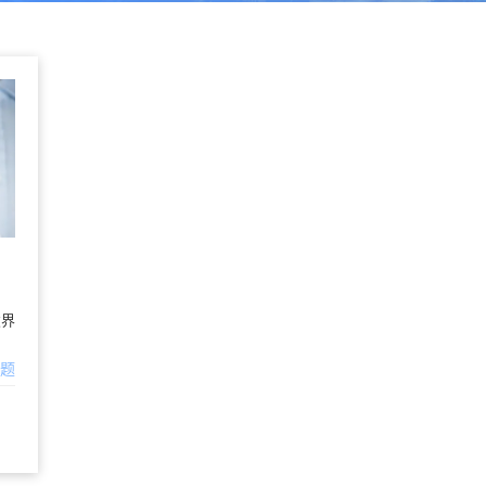
破界
问题