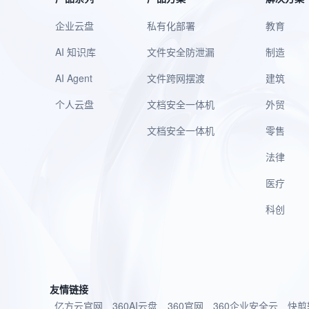
企业云盘
私有化部署
教育
AI 知识库
文件安全防泄漏
制造
AI Agent
文件跨网摆渡
建筑
个人云盘
文档安全一体机
外贸
文档安全一体机
零售
法律
医疗
科创
友情链接
亿方云官网
360AI云盘
360官网
360企业安全云
快剪