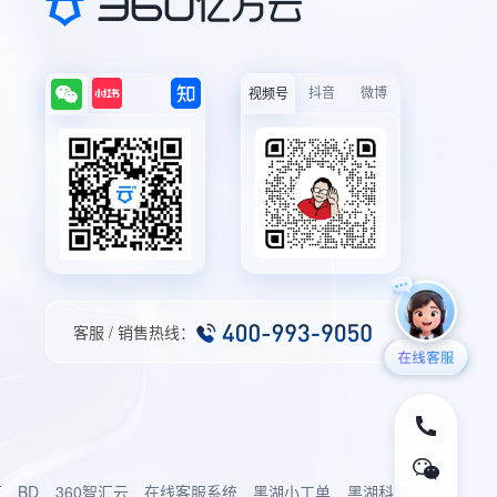
抖音
微博
视频号
客服 / 销售热线：
厂
BD
360智汇云
在线客服系统
黑湖小工单
黑湖科技