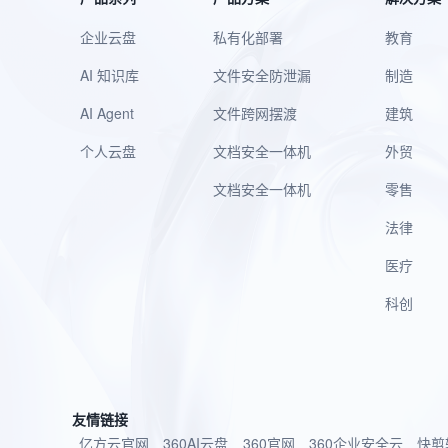
企业云盘
私有化部署
教育
AI 知识库
文件安全防泄漏
制造
AI Agent
文件跨网摆渡
建筑
个人云盘
文档安全一体机
外贸
文档安全一体机
零售
法律
医疗
科创
友情链接
亿方云官网
360AI云盘
360官网
360企业安全云
快剪