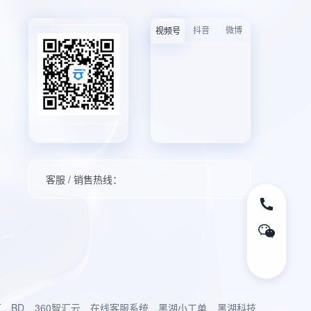
抖音
微博
视频号
客服 / 销售热线：
厂
BD
360智汇云
在线客服系统
黑湖小工单
黑湖科技