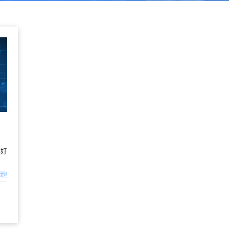
挺好
问题
性