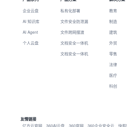
企业云盘
私有化部署
教育
AI 知识库
文件安全防泄漏
制造
AI Agent
文件跨网摆渡
建筑
个人云盘
文档安全一体机
外贸
文档安全一体机
零售
法律
医疗
科创
友情链接
亿方云官网
360AI云盘
360官网
360企业安全云
快剪