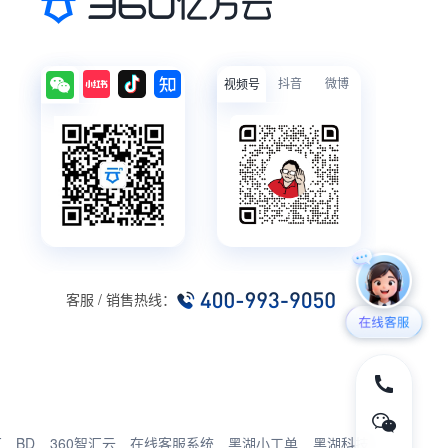
抖音
微博
视频号
客服 / 销售热线：
厂
BD
360智汇云
在线客服系统
黑湖小工单
黑湖科技