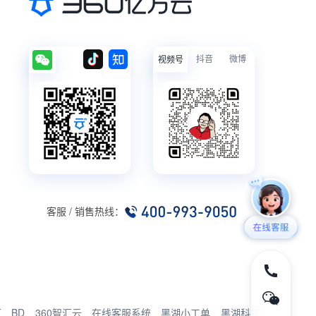
抖音
微博
视频号
客服 / 销售热线：
厂
BD
360智汇云
在线客服系统
黑湖小工单
黑湖科技