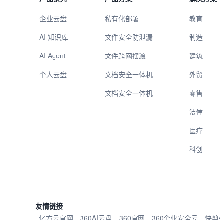
企业云盘
私有化部署
教育
AI 知识库
文件安全防泄漏
制造
AI Agent
文件跨网摆渡
建筑
个人云盘
文档安全一体机
外贸
文档安全一体机
零售
法律
医疗
科创
友情链接
亿方云官网
360AI云盘
360官网
360企业安全云
快剪