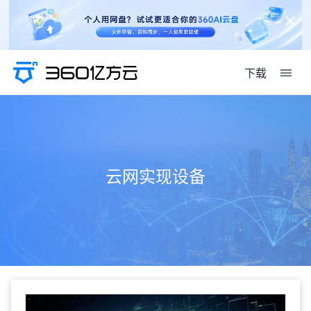
下载
云网实现设备