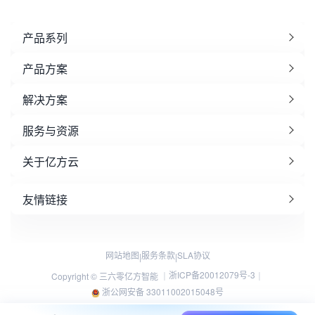
产品系列
产品方案
解决方案
服务与资源
关于亿方云
友情链接
网站地图
服务条款
SLA协议
|
|
浙ICP备20012079号-3
Copyright © 三六零亿方智能 ｜
｜
浙公网安备 33011002015048号