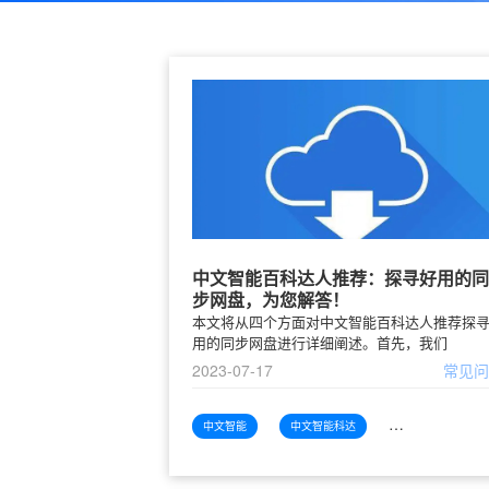
中文智能百科达人推荐：探寻好用的同
步网盘，为您解答！
本文将从四个方面对中文智能百科达人推荐探
用的同步网盘进行详细阐述。首先，我们
2023-07-17
常见
中文智能
中文智能科达
中文智能科达推荐