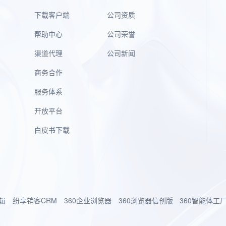
下载客户端
公司资质
帮助中心
公司荣誉
渠道代理
公司新闻
商务合作
服务体系
开放平台
白皮书下载
辑
纷享销客CRM
360企业浏览器
360浏览器信创版
360智能体工