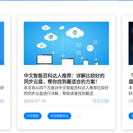
中文智能百科达人推荐：详解比较好的
同步云盘，帮你找到最适合的方案！
寻好
本文将从四个方面对中文智能百科达人推荐比较好
本
的同步云盘进行详解，帮助读者找到最适
好
问题
2023-07-18
常见问题
20
中文智能
中文智能科达
中文智能科达推荐