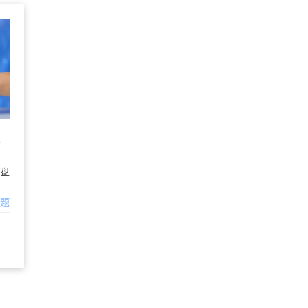
网盘
问题