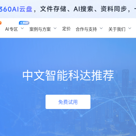
定价
AI
专区
案例与方案
合作与支持
关于我们
中文智能科达推荐
免费试用