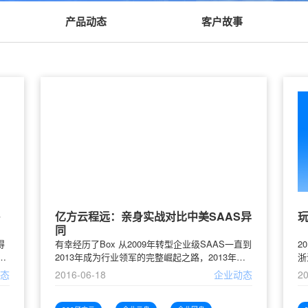
产品动态
客户故事
亿方云程远：亲身实战对比中美SAAS异
同
得
有幸经历了Box 从2009年转型企业级SAAS一直到
2
至
2013年成为行业领军的完整崛起之路，2013年决
浙
。
定回国创办亿方云科技，过去的两年和我的团队历
生
动态
2016-06-18
企业动态
20
别的
经艰难仍在摸索从0到1的路上，今天借这个机会
江
国云
分享一下通过这两段经历，我所感受的中美SAAS
过