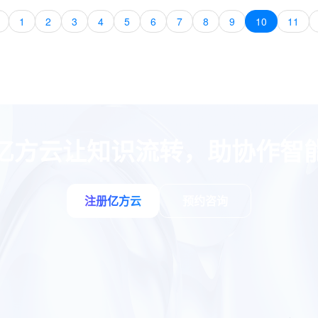
1
2
3
4
5
6
7
8
9
10
11
亿方云让知识流转，助协作智
注册亿方云
预约咨询