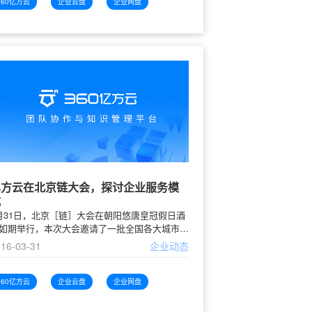
育信息化2016年我国进入第十三个五年计划时
360亿方云
企业云盘
企业网盘
，对教育信息化来说，“十三五”是一个非常关键
阶段。我国高校信息化当前阶段处于应用深化
，无论是教学信息化还是管理信息
亿方云在北京链大会，探讨企业服务模
式
月31日，北京［链］大会在朝阳悠唐皇冠假日酒
如期举行，本次大会邀请了一批全国各大城市企
服务领域的优秀代表。会上，嘉宾们分享对企业
16-03-31
企业动态
务模式的思考，以及对商业与技术变革形式的探
。亿方云创始合伙人兼COO刘超受邀参会，会
刘超作为演讲嘉宾参与大会［撕想家］栏目，与
360亿方云
企业云盘
企业网盘
样来自企业服务领域的个推副总裁、OneAPM
始人、野狗科技创始人和七牛云存储CMO对