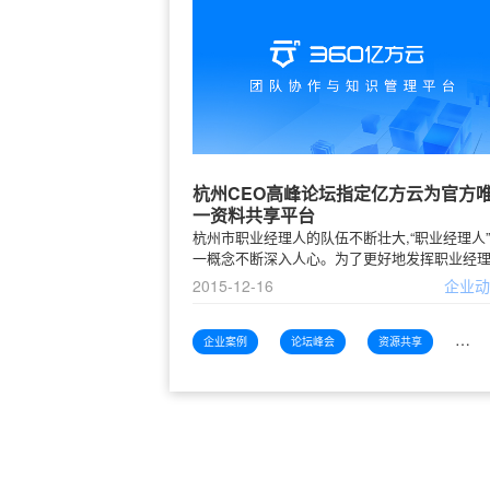
杭州CEO高峰论坛指定亿方云为官方
一资料共享平台
杭州市职业经理人的队伍不断壮大,“职业经理人
一概念不断深入人心。为了更好地发挥职业经
队伍在杭州经济创新发展、产业优化调整、企
2015-12-16
企业
型升级中的积极作用，2015杭州CEO高峰论坛
天在浙江大学玉泉校区召开。一流专家“看法”荟
一堂出席本次论坛的有来自各界的国内一流专
企业案例
论坛峰会
资源共享
36
他们为论坛带来了他们专业的看法。著名财经
吴晓波就“创新发展需要更多跨界融合型人才，
资年轻人就是投资未来”的主题展开题为“