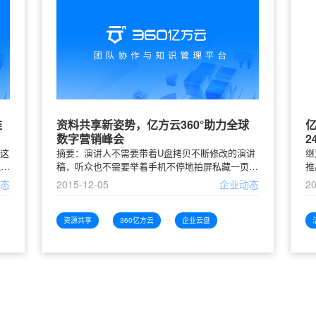
唯
资料共享新姿势，亿方云360°助力全球
亿
数字营销峰会
2
”这
摘要：演讲人不需要带着U盘拷贝不断修改的演讲
继
理人
稿，听众也不需要举着手机不停地拍屏私藏一页页
推
业转
PPT，主办方不用收发一封邮件就可以搞定所有的
天
动态
2015-12-05
企业动态
20
昨
资料汇总和分发……12月1日在上海举行的全球数
活
萃
字营销峰会（GDMS）上，与会者见证了一场真正
1
家，
的数字化会展。电子门票、电子签到，再加上现场
心
0亿方云
资源共享
360亿方云
企业云盘
作家
的手机问卷和抽奖，你认为这就是一套完整的数字
示
投
化会展解决方案了吗？年末这场云集了JWT、尼
h
尔森、AOL、百胜、大众等全球知名4A、服
风