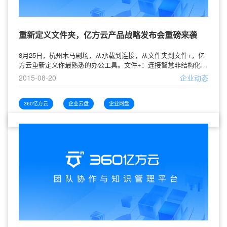
重新定义文件夹，亿方云产品战略发布会重磅来袭
8月25日，杭州木马剧场，从承载到连接，从文件夹到文件+，亿
方云重新定义你最熟悉的办公工具。文件+：连接智慧非结构化数
据——文件在企业数据中占据了80%，它们包括办公文档、设计
2015-08-20
企业动态
图、影像资料等，而90%的中国企业缺少专业的文件管理与协作
工具。文件夹，曾经仅仅是工作产出的承载和存放，静静地躺在
PC互联网时代的电脑和硬盘里，而移动时代我们无法再容忍它局
360亿方云
企业云盘
企业网盘
限于一台设备之上。连接，在PC、手机、Pad等不同终