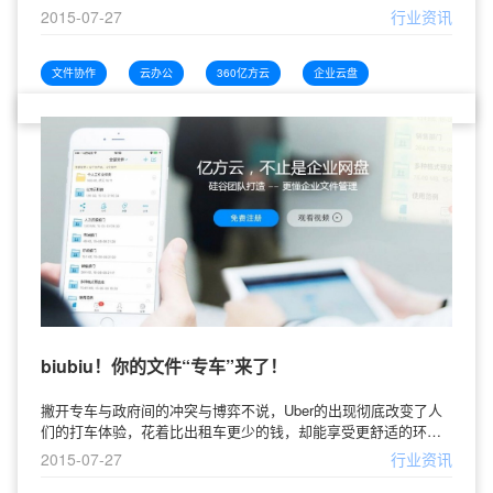
——哆啦A梦的神器，藏宝的口袋和一扇随心穿越的任意门！任意
2015-07-27
行业资讯
门（也称作随意门或者哪儿都能去的门）是《哆啦A梦》中常用道
具之一，可以满足你想去哪里就去哪里的愿望。首先人们想要去
的地方由门把的传感器进行读取。传输到任意门的计算器里，然
文件协作
云办公
360亿方云
企业云盘
后利用空间坐标确定器从任意门里的世界地图和宇宙地图里面读
biubiu！你的文件“专车”来了！
撇开专车与政府间的冲突与博弈不说，Uber的出现彻底改变了人
们的打车体验，花着比出租车更少的钱，却能享受更舒适的环境
和更贴心的服务，难怪会在短时间内迅速俘获众多铁粉。车辆环
2015-07-27
行业资讯
境好、司机素质高、不能拒载、无需掏钱，还为你准备水和杂