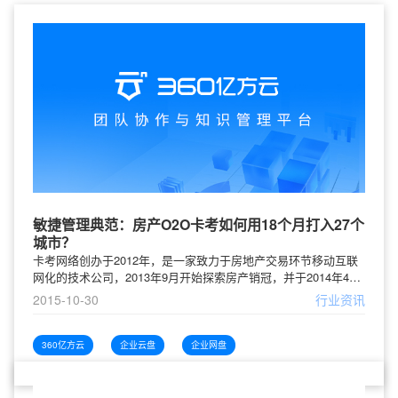
敏捷管理典范：房产O2O卡考如何用18个月打入27个
城市？
卡考网络创办于2012年，是一家致力于房地产交易环节移动互联
网化的技术公司，2013年9月开始探索房产销冠，并于2014年4月
份把这个产品推向市场。此后，在18个月的时间，公司就从5个人
2015-10-30
行业资讯
发展到现在的1300多人，全国设立分公司27家，公司估值涨了几
十倍，创造了2B领域的卡考速度。而高速扩张的同时，卡考始终
保持着一个互联网公司的敏捷化运转，这种敏捷化又反过来促进
360亿方云
企业云盘
企业网盘
着公司业务契机的增长，这个过程中贯穿着