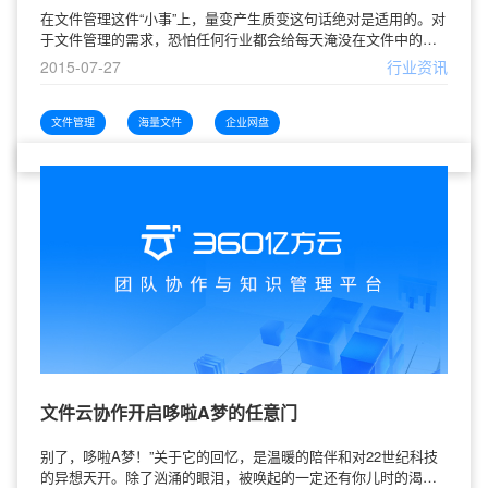
在文件管理这件“小事”上，量变产生质变这句话绝对是适用的。对
于文件管理的需求，恐怕任何行业都会给每天淹没在文件中的广
告人比下去的。在知识型行业，几乎每个人都在用文件管理着自
2015-07-27
行业资讯
己的工作，相比较而言，海量文件的存储只是容易解决的容量问
题，对文件的“查”和“看”却往往变成大海捞针。那么，别人家的海
量文件是如何从淹没你的海量数据变成会生“利息”的海量资产的
文件管理
海量文件
企业网盘
呢？相原的海量文件管理新模式实践两周时间，上传15万
文件云协作开启哆啦A梦的任意门
别了，哆啦A梦！”关于它的回忆，是温暖的陪伴和对22世纪科技
的异想天开。除了汹涌的眼泪，被唤起的一定还有你儿时的渴望