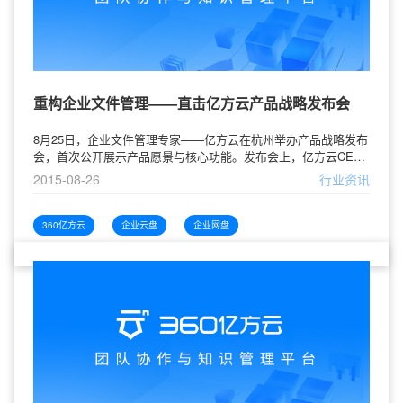
重构企业文件管理——直击亿方云产品战略发布会
8月25日，企业文件管理专家——亿方云在杭州举办产品战略发布
会，首次公开展示产品愿景与核心功能。发布会上，亿方云CEO
程远宣布了战略级新功能文件同步端正式上线，获得A轮500万美
2015-08-26
行业资讯
金融资，同时携手美亚保险为用户投保国内首份数据安全责任
险，开创企业云服务先河。经纬中国高级副总裁熊飞、光速创投
执行董事张矩、北森CEO纪伟国、昌荣传播华东区总经理陈牧、
360亿方云
企业云盘
企业网盘
崔牛会创始人崔强等众多嘉宾以及30多家国内主流媒体到场