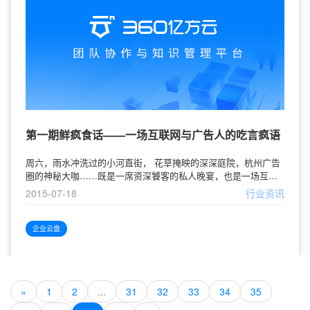
第一期鲜疯食话——一场互联网与广告人的吃言疯语
周六，雨水冲洗过的小河直街， 花草掩映的深深庭院，杭州广告
圈的神秘大咖……既是一席资深饕客的私人晚宴，也是一场互联
网思维的火花碰撞。作为亿方云的第一期跨界“私会”，今天的鲜疯
2015-07-18
行业资讯
食话活动邀请了8位资深广告人，一起品品海鲜、聊聊“云”和
SaaS。其中包括中国设计界才子陈飞波、捷群广告徐海军等业内
重量级人物。鲜疯食话是什么？美食之外，我们也同广告人探讨
企业云盘
了未来“云”上的广告行业——案例/知识库建设、数据管理
«
1
2
...
31
32
33
34
35