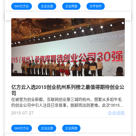
志，用户体验超出期待；随时随地叫得到车，安全感和信赖感油
然而生；作为共享经济的代表，更是重塑了打车市场人与人之间
360亿方云
企业云盘
企业网盘
文件协作
的关系……如果能把这种便捷和人性化带入到工作环节，而不是
只有下
亿方云入选2015创业杭州系列榜之最值得期待创业公
司
在被誉为创业新都、互联网创业第三城的杭州，想要从多如牛毛
的创业公司中引人注目已非易事，脱颖而出则更难。此次“2015创
业杭州系列榜单”从4月中旬开始发动，通过网络申报、创投机构
2015-07-27
企业动态
推荐、企业报名、浙商杂志推荐等各种方式，由知名浙商、创投
机构投资人评审确定30家最值得期待的创业公司。在近两个月的
时间内，评选受到了创投圈各方的关注。6月20日，2015浙商大会
360亿方云
企业云盘
企业网盘
暨“互联网+峰会”上，主办方正式公布“2015