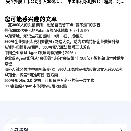
央企控股上市公司引入360亿方
中国水利水电第七工程局、北京
云企业网盘，搭建智慧协同云平
石油化工学院等签约360亿方云
台
您可能感兴趣的文章
一家3000人的头部律所，想给自己留下点“带不走”的东西
估值3000亿美元的Palantir给AI落地指明了什么路？
AI落蓉城，知识生花正当时！8月13日，成都见
360AI企业知识库亮相安徽AI+制造大会，助力专精特新企业数智升级
从资料归档到AI调用，360AI知识库法律版正式发布
中国企业级AI Agent发展洞察报告 ( 2026 )
企业级Agent如何从“会回答”走向“会决策”？360亿方智能给出本体落地
路径
海外AI社区关注中国AI新变化：360人工智能研究院6篇论文入选2026年
AI顶会，探索“精准可控”新方向
360AI知识库 3.0 发布：让知识进入企业的每一次工作
360企业级Agent本体架构与落地实践
产品系列