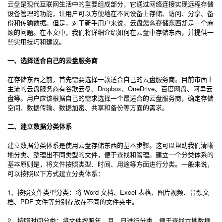
云盘
是现代互联网生活中的重要组成部分，它通过网络连接实现远程存储
设备管理的功能，让用户可以方便地在不同设备上存储、访问、分享、备
份和传输数据。但是，对于新手用户来说，
云盘怎么存储东西
却是一个麻
烦的问题。在本文中，我们将详细介绍如何在
云盘
中存储东西，并提供一
些实用技巧和建议。
一、选择适合自己的云盘服务商
在存储东西之前，首先需要选择一款适合自己的云盘服务商。目前市面上
主流的云盘服务商有谷歌云盘、Dropbox、OneDrive、百度
网盘
、阿里云
盘等。用户应该根据自己的需求选择一个最适合的云盘服务商，确定存储
空间、数据传输、数据加密、共享和备份等方面的需求。
二、建立数据分类体系
建立数据分类体系是使用云盘存储东西的基本步骤。这可以帮助我们清晰
地分类、整理出不同类型的文件，便于查找和管理。建立一个分类体系的
基本原则是，将文件按照类型、时间、用途等方面进行分类。一般来说，
可以按照以下方式建立分类体系：
1、按照文件类型分类：将 Word 文档、Excel 表格、图片视频、音频文
档、PDF 文件等分别存放在不同的文件夹中。
2、按照时间分类：将文件按照年、月、日进行分类，便于查找本地数据