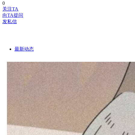
0
关注TA
向TA提问
发私信
最新动态