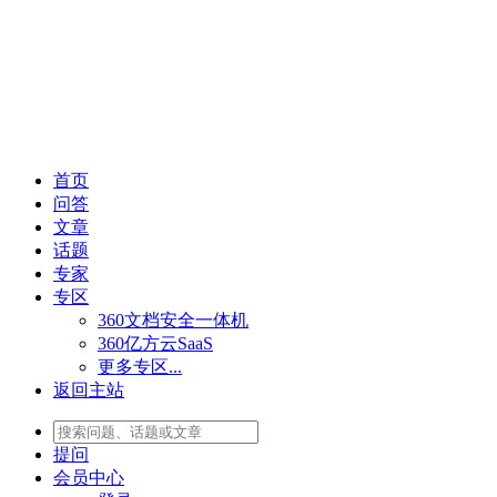
首页
问答
文章
话题
专家
专区
360文档安全一体机
360亿方云SaaS
更多专区...
返回主站
提问
会员
中心