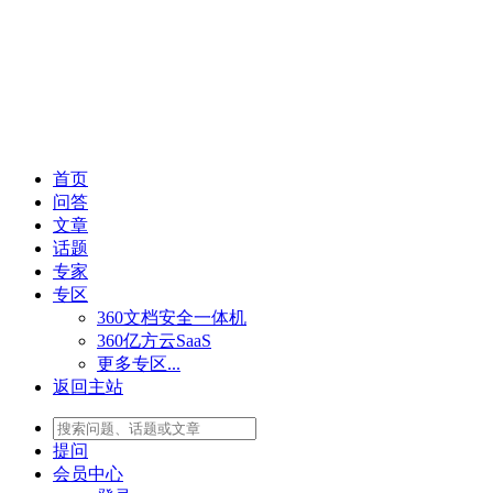
首页
问答
文章
话题
专家
专区
360文档安全一体机
360亿方云SaaS
更多专区...
返回主站
提问
会员
中心