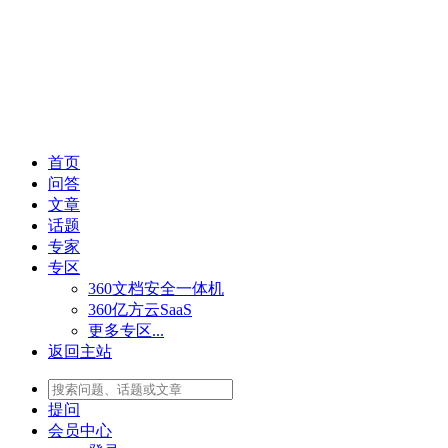
首页
问答
文章
话题
专家
专区
360文档安全一体机
360亿方云SaaS
更多专区...
返回主站
提问
会员
中心