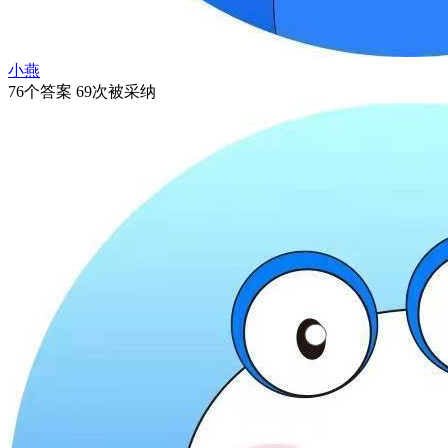
小燕
76个答案 69次被采纳