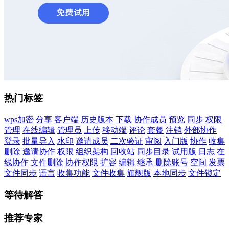
热门标签
wps加密
分享
客户端
历史版本
下载
协作成员
预览
同步
权限
管理
在线编辑
管理员
上传
移动端
评论
套餐
注销
外部协作
登录
批量导入
水印
邀请成员
二次验证
审阅
入门版
协作
收集
删除
邀请协作
权限
组织架构
回收站
同步目录
试用版
日志
在
线协作
文件删除
协作权限
扩容
编辑
继承
删除账号
空间
发票
文件同步
语言
收集功能
文件收集
旗舰版
本地同步
文件锁定
等待解答
推荐专家