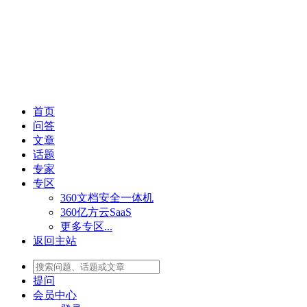
首页
问答
文章
话题
专家
专区
360文档安全一体机
360亿方云SaaS
更多专区...
返回主站
提问
会员
中心