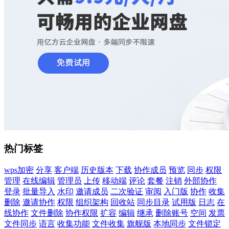
热门标签
wps加密
分享
客户端
历史版本
下载
协作成员
预览
同步
权限
管理
在线编辑
管理员
上传
移动端
评论
套餐
注销
外部协作
登录
批量导入
水印
邀请成员
二次验证
审阅
入门版
协作
收集
删除
邀请协作
权限
组织架构
回收站
同步目录
试用版
日志
在
线协作
文件删除
协作权限
扩容
编辑
继承
删除账号
空间
发票
文件同步
语言
收集功能
文件收集
旗舰版
本地同步
文件锁定