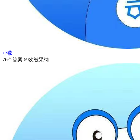
小燕
76个答案 69次被采纳